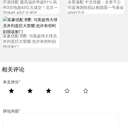
开源优配 最高溢价率超51% 杭
永星速配 中文传媒：全资子公
州3宗地超42亿元成交！北京一
司蓝海国投拟认购国晨一号基金
宅地45.45亿元成交
4000万元
富豪优配 B费: 与英超伟大球员
并列是巨大荣耀;也许有些时刻
我该射门
相关评论
本文评分
*
评论内容
*