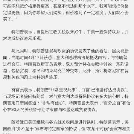
可能不想把价格定得更高，甚至不想达到那个水平。我可能想把价格
定得更低，因为你希望人们购买，但价格到了一定程度，人们就不会
买了。”
特朗普表示，自提出征收关税以来好牛，中美一直保持联系，并
对达成协议表示乐观。
与此同时，特朗普还就与欧盟的协议发表了他的看法。据央视新
闻，当地时间4月17日获悉，意大利总理梅洛尼抵达白宫，与特朗普
进行会晤。特朗普政府官员表示，双方预计将在会晤中讨论一系列话
题，包括贸易、移民和结束乌克兰冲突等。此外，预计梅洛尼将在贸
易和关税问题上向特朗普施压。
有官员表示，特朗普“非常重视此事”，白宫“已准备好达成协议”。
当现场记者提问特朗普，对与意大利达成贸易协议有多大信心时，特
朗普用口型回答道：“非常有信心”。特朗普当天表示，“百分之百”有信
心在90天的关税暂停期结束前与欧盟达成贸易协议。
随着近日美国继续与各方就关税问题进行谈判，特朗普表示，美
国政府“并不急于”宣布与特定国家的协议，但“在某个时候”会宣布相关