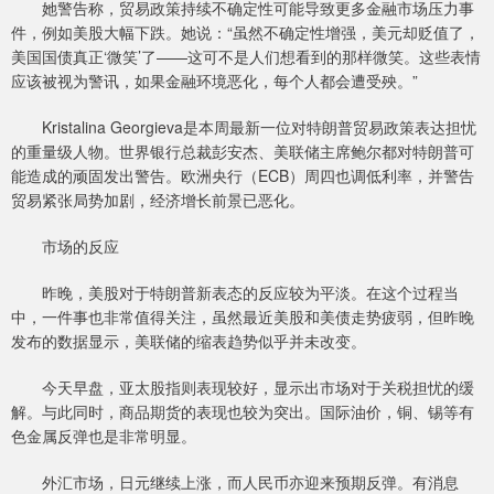
她警告称，贸易政策持续不确定性可能导致更多金融市场压力事
件，例如美股大幅下跌。她说：“虽然不确定性增强，美元却贬值了，
美国国债真正‘微笑’了——这可不是人们想看到的那样微笑。这些表情
应该被视为警讯，如果金融环境恶化，每个人都会遭受殃。”
Kristalina Georgieva是本周最新一位对特朗普贸易政策表达担忧
的重量级人物。世界银行总裁彭安杰、美联储主席鲍尔都对特朗普可
能造成的顽固发出警告。欧洲央行（ECB）周四也调低利率，并警告
贸易紧张局势加剧，经济增长前景已恶化。
市场的反应
昨晚，美股对于特朗普新表态的反应较为平淡。在这个过程当
中，一件事也非常值得关注，虽然最近美股和美债走势疲弱，但昨晚
发布的数据显示，美联储的缩表趋势似乎并未改变。
今天早盘，亚太股指则表现较好，显示出市场对于关税担忧的缓
解。与此同时，商品期货的表现也较为突出。国际油价，铜、锡等有
色金属反弹也是非常明显。
外汇市场，日元继续上涨，而人民币亦迎来预期反弹。有消息