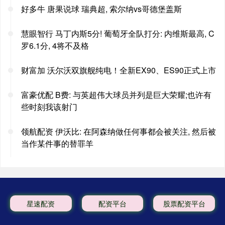
好多牛 唐果说球 瑞典超, 索尔纳vs哥德堡盖斯
慧眼智行 马丁内斯5分! 葡萄牙全队打分: 内维斯最高, C
罗6.1分, 4将不及格
财富加 沃尔沃双旗舰纯电！全新EX90、ES90正式上市
富豪优配 B费: 与英超伟大球员并列是巨大荣耀;也许有
些时刻我该射门
领航配资 伊沃比: 在阿森纳做任何事都会被关注, 然后被
当作某件事的替罪羊
星速配资
配资平台
股票配资平台