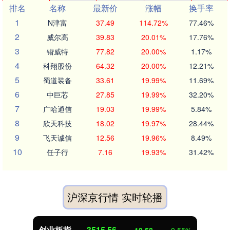
排名
名称
最新价
涨幅
换手率
1
N津富
37.49
114.72%
77.46%
2
威尔高
39.83
20.01%
17.76%
3
锴威特
77.82
20.00%
1.17%
4
科翔股份
64.32
20.00%
12.21%
5
蜀道装备
33.61
19.99%
11.69%
6
中巨芯
27.85
19.99%
32.20%
7
广哈通信
19.03
19.99%
5.84%
8
欣天科技
18.02
19.97%
28.44%
9
飞天诚信
12.56
19.96%
8.49%
10
任子行
7.16
19.93%
31.42%
沪深京行情 实时轮播
创业板指
3515.56