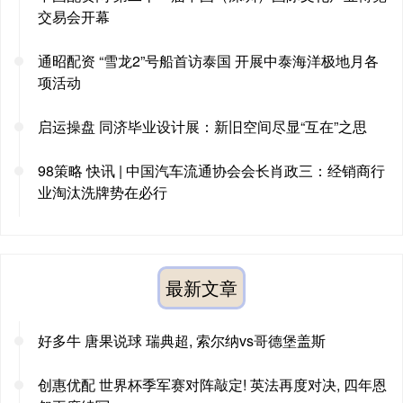
交易会开幕
通昭配资 “雪龙2”号船首访泰国 开展中泰海洋极地月各
项活动
启运操盘 同济毕业设计展：新旧空间尽显“互在”之思
98策略 快讯 | 中国汽车流通协会会长肖政三：经销商行
业淘汰洗牌势在必行
最新文章
好多牛 唐果说球 瑞典超, 索尔纳vs哥德堡盖斯
创惠优配 世界杯季军赛对阵敲定! 英法再度对决, 四年恩