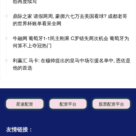
怨再度续写
鼎际之家 请假两周, 豪掷六七万去美国看球? 成都老哥
的世界杯账单看呆全网
牛融网 葡萄牙1-1民主刚果 C罗错失两次机会 葡萄牙为
何算不上夺冠热门
利赢汇 马卡: 在穆帅提出的皇马中场引援名单中, 恩佐是
他的首选
星速配资
配资平台
股票配资平台
友情链接：