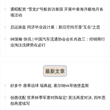
通昭配资 “雪龙2”号船首访泰国 开展中泰海洋极地月各
项活动
启运操盘 同济毕业设计展：新旧空间尽显“互在”之思
98策略 快讯 | 中国汽车流通协会会长肖政三：经销商行
业淘汰洗牌势在必行
最新文章
好多牛 唐果说球 瑞典超, 索尔纳vs哥德堡盖斯
创惠优配 世界杯季军赛对阵敲定! 英法再度对决, 四年恩
怨再度续写