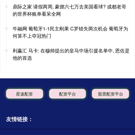
鼎际之家 请假两周, 豪掷六七万去美国看球? 成都老哥
的世界杯账单看呆全网
牛融网 葡萄牙1-1民主刚果 C罗错失两次机会 葡萄牙为
何算不上夺冠热门
利赢汇 马卡: 在穆帅提出的皇马中场引援名单中, 恩佐是
他的首选
星速配资
配资平台
股票配资平台
友情链接：