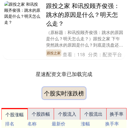
跟投之家 和讯投顾齐俊强：
跳水的原因是什么？明天怎
么走？
（原标题：和讯投顾齐俊强：跳水的原因
是什么？明天怎么走？）跟投之家 下午
突然跳水的原因是什么？到底是洗盘还是
出货，明天的行情怎么走？ 和讯投顾齐
跟投之家
查看：
118
分类：
配资平台
俊强分析称，细看....
星速配资文章已加载完成
个股实时涨跌榜
个股跌幅
个股流入
个股流出
换手率
个股涨幅
排名
名称
最新价
涨幅
换手率