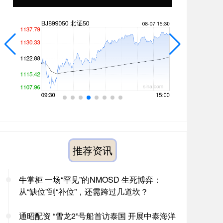
推荐资讯
牛掌柜 一场“罕见”的NMOSD 生死博弈：
从“缺位”到“补位”，还需跨过几道坎？
通昭配资 “雪龙2”号船首访泰国 开展中泰海洋