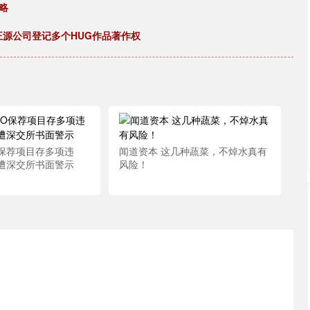
略
 王源公司登记多个HUG作品著作权
O保荐项目存多项违
闻道资本 这几种蔬菜，不焯水真有
遭深交所书面警示
风险！