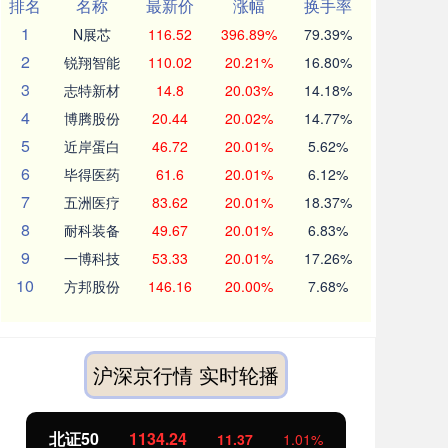
排名
名称
最新价
涨幅
换手率
1
N展芯
116.52
396.89%
79.39%
2
锐翔智能
110.02
20.21%
16.80%
3
志特新材
14.8
20.03%
14.18%
4
博腾股份
20.44
20.02%
14.77%
5
近岸蛋白
46.72
20.01%
5.62%
6
毕得医药
61.6
20.01%
6.12%
7
五洲医疗
83.62
20.01%
18.37%
8
耐科装备
49.67
20.01%
6.83%
9
一博科技
53.33
20.01%
17.26%
10
方邦股份
146.16
20.00%
7.68%
沪深京行情 实时轮播
北证50
1134.24
创
11.37
1.01%