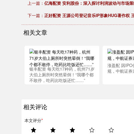
上一篇：
亿海配资 安利股份：深入探讨利润波动与市场策
下一篇：
正好配资 王源公司登记音乐IP形象HUG著作权
相关文章
涨盈配 因IP
银丰配资 每天吃17种药，杭州71岁
规，中航证券
大伯上厕所时突然晕倒！“我哪个都
不敢停，吃药比吃饭还忙……”
相关评论
本文评分
*