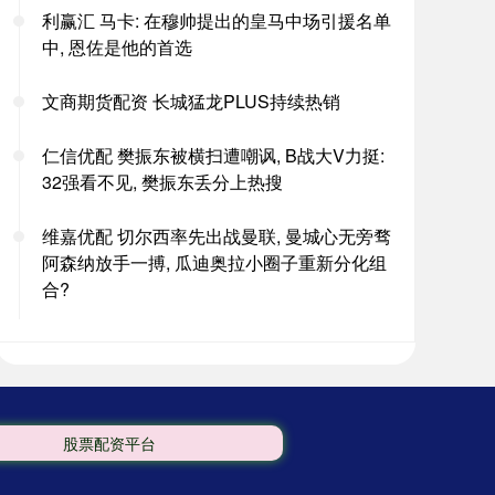
利赢汇 马卡: 在穆帅提出的皇马中场引援名单
中, 恩佐是他的首选
文商期货配资 长城猛龙PLUS持续热销
仁信优配 樊振东被横扫遭嘲讽, B战大V力挺:
32强看不见, 樊振东丢分上热搜
维嘉优配 切尔西率先出战曼联, 曼城心无旁骛
阿森纳放手一搏, 瓜迪奥拉小圈子重新分化组
合?
股票配资平台