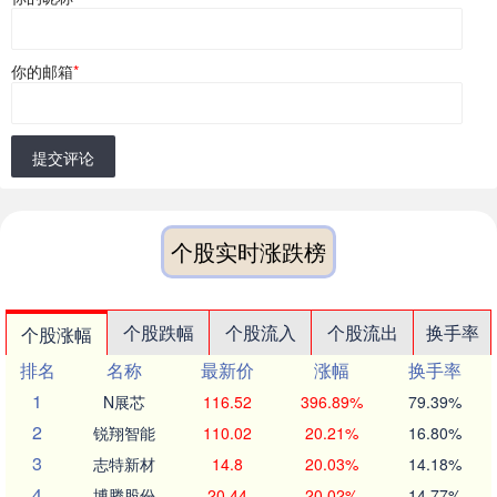
你的邮箱
*
提交评论
个股实时涨跌榜
个股跌幅
个股流入
个股流出
换手率
个股涨幅
排名
名称
最新价
涨幅
换手率
1
N展芯
116.52
396.89%
79.39%
2
锐翔智能
110.02
20.21%
16.80%
3
志特新材
14.8
20.03%
14.18%
4
博腾股份
20.44
20.02%
14.77%