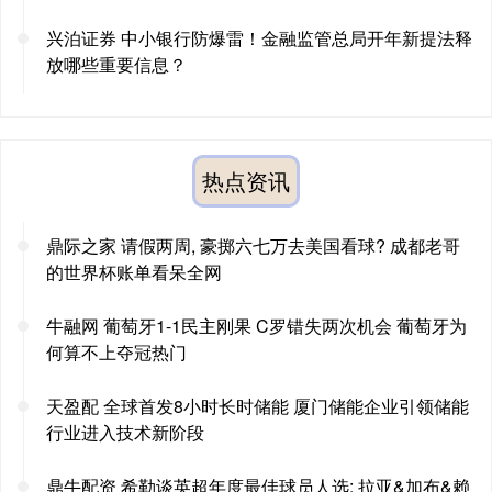
兴泊证券 中小银行防爆雷！金融监管总局开年新提法释
放哪些重要信息？
热点资讯
鼎际之家 请假两周, 豪掷六七万去美国看球? 成都老哥
的世界杯账单看呆全网
牛融网 葡萄牙1-1民主刚果 C罗错失两次机会 葡萄牙为
何算不上夺冠热门
天盈配 全球首发8小时长时储能 厦门储能企业引领储能
行业进入技术新阶段
鼎牛配资 希勒谈英超年度最佳球员人选: 拉亚&加布&赖