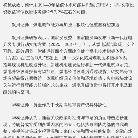
初见成效，预计未来1—3年估值体系可能从PB回归PEV；同时长期投
资收益率假设应该考虑CPI为2%左右的可能。
银河证券：煤电调节能力再加强，板块估值重塑有望加速
银河证券研报表示，国家发改委、国家能源局发布《新一代煤电
升级专项行动实施方案（2025—2027年）》，从煤电清洁降碳、安全
可靠、高效调节、智能运行四个方面建立健全煤电技术指标体系。
《方案》在“三改联动”基础上，进一步深化拓展煤电技术指标体系，
指导现役机组改造升级、新建机组建设运行和新一代煤电试点示范。
煤电升级改造投资有望加速；煤电经过改造后通过现货、碳交易等市
场有望获得超额收益，体现机组调节价值和环境价值，火电板块建议
关注运行管理能力较强的龙头企业；煤电升级改造也将打开水电及新
能源消纳空间。
华泰证券：黄金作为中长期高胜率资产仍具稀缺性
华泰证券认为，随着关税政策对经济与市场的负面冲击逐步显
现，特朗普或将受到多重因素的约束，包括执政团队内部的自我调
整，关税等政策或变得更温和；来自立法和司法权的制衡；金融市场
倒逼以及民调的约束。在华泰证券看来，制约特朗普关税政策的是“时