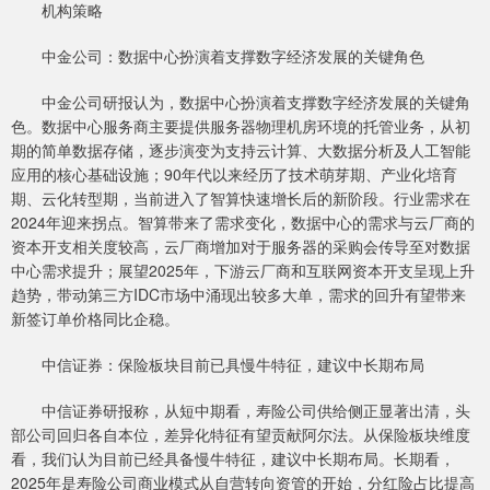
机构策略
中金公司：数据中心扮演着支撑数字经济发展的关键角色
中金公司研报认为，数据中心扮演着支撑数字经济发展的关键角
色。数据中心服务商主要提供服务器物理机房环境的托管业务，从初
期的简单数据存储，逐步演变为支持云计算、大数据分析及人工智能
应用的核心基础设施；90年代以来经历了技术萌芽期、产业化培育
期、云化转型期，当前进入了智算快速增长后的新阶段。行业需求在
2024年迎来拐点。智算带来了需求变化，数据中心的需求与云厂商的
资本开支相关度较高，云厂商增加对于服务器的采购会传导至对数据
中心需求提升；展望2025年，下游云厂商和互联网资本开支呈现上升
趋势，带动第三方IDC市场中涌现出较多大单，需求的回升有望带来
新签订单价格同比企稳。
中信证券：保险板块目前已具慢牛特征，建议中长期布局
中信证券研报称，从短中期看，寿险公司供给侧正显著出清，头
部公司回归各自本位，差异化特征有望贡献阿尔法。从保险板块维度
看，我们认为目前已经具备慢牛特征，建议中长期布局。长期看，
2025年是寿险公司商业模式从自营转向资管的开始，分红险占比提高