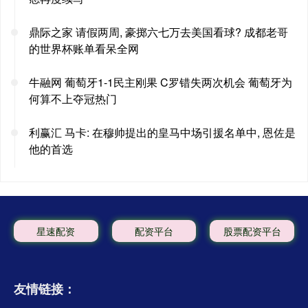
鼎际之家 请假两周, 豪掷六七万去美国看球? 成都老哥
的世界杯账单看呆全网
牛融网 葡萄牙1-1民主刚果 C罗错失两次机会 葡萄牙为
何算不上夺冠热门
利赢汇 马卡: 在穆帅提出的皇马中场引援名单中, 恩佐是
他的首选
星速配资
配资平台
股票配资平台
友情链接：