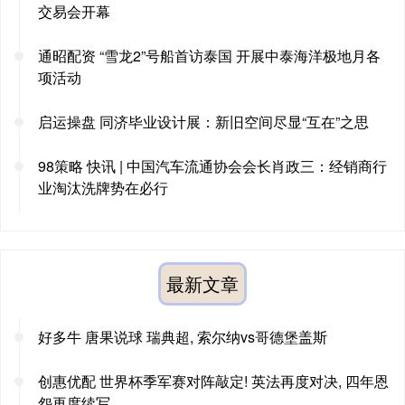
交易会开幕
通昭配资 “雪龙2”号船首访泰国 开展中泰海洋极地月各
项活动
启运操盘 同济毕业设计展：新旧空间尽显“互在”之思
98策略 快讯 | 中国汽车流通协会会长肖政三：经销商行
业淘汰洗牌势在必行
最新文章
好多牛 唐果说球 瑞典超, 索尔纳vs哥德堡盖斯
创惠优配 世界杯季军赛对阵敲定! 英法再度对决, 四年恩
怨再度续写