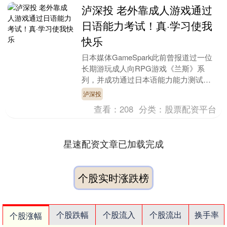
泸深投 老外靠成人游戏通过
日语能力考试！真·学习使我
快乐
日本媒体GameSpark此前曾报道过一位
长期游玩成人向RPG游戏《兰斯》系
列，并成功通过日本语能力能力测试
（JLPT）的海外玩家。令人意外的是，
泸深投
该消息发布后泸....
查看：
208
分类：
股票配资平台
星速配资文章已加载完成
个股实时涨跌榜
个股跌幅
个股流入
个股流出
换手率
个股涨幅