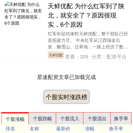
天鲜优配 为什么红军到了陕
北，就安全了？原因很现
实，6个原因
红军长征结束时天鲜优配，整个部队已经
是筋疲力尽。 中央红军从江西瑞金出
发，翻雪山、过草地，一路上经历了数不
清的艰难困苦。 到达陕北吴起镇的时
天鲜优配
查看：
209
分类：
配资平台
候，全军只剩下不到三....
星速配资文章已加载完成
个股实时涨跌榜
个股跌幅
个股流入
个股流出
换手率
个股涨幅
排名
名称
最新价
涨幅
换手率