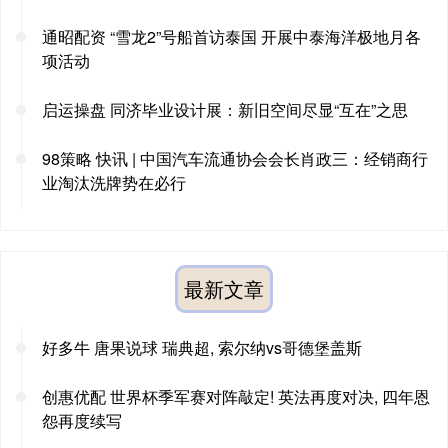
通昭配资 “雪龙2”号船首访泰国 开展中泰海洋极地月各
项活动
启运操盘 同济毕业设计展：新旧空间尽显“互在”之思
98策略 快讯 | 中国汽车流通协会会长肖政三：经销商行
业淘汰洗牌势在必行
最新文章
好多牛 唐果说球 瑞典超, 索尔纳vs哥德堡盖斯
创惠优配 世界杯季军赛对阵敲定! 英法再度对决, 四年恩
怨再度续写