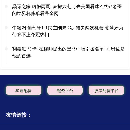
鼎际之家 请假两周, 豪掷六七万去美国看球? 成都老哥
的世界杯账单看呆全网
牛融网 葡萄牙1-1民主刚果 C罗错失两次机会 葡萄牙为
何算不上夺冠热门
利赢汇 马卡: 在穆帅提出的皇马中场引援名单中, 恩佐是
他的首选
星速配资
配资平台
股票配资平台
友情链接：