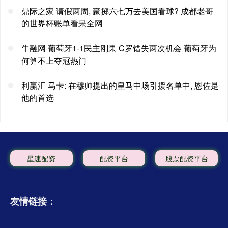
鼎际之家 请假两周, 豪掷六七万去美国看球? 成都老哥
的世界杯账单看呆全网
牛融网 葡萄牙1-1民主刚果 C罗错失两次机会 葡萄牙为
何算不上夺冠热门
利赢汇 马卡: 在穆帅提出的皇马中场引援名单中, 恩佐是
他的首选
星速配资
配资平台
股票配资平台
友情链接：