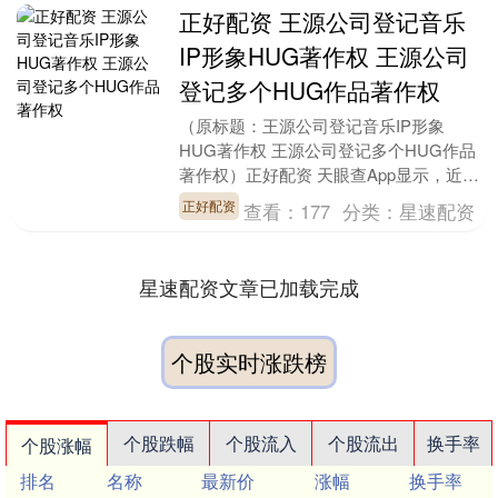
正好配资 王源公司登记音乐
IP形象HUG著作权 王源公司
登记多个HUG作品著作权
（原标题：王源公司登记音乐IP形象
HUG著作权 王源公司登记多个HUG作品
著作权）正好配资 天眼查App显示，近
日，重庆珺乔文化产业有限公司登记多
正好配资
查看：
177
分类：
星速配资
个“HUG”作....
星速配资文章已加载完成
个股实时涨跌榜
个股跌幅
个股流入
个股流出
换手率
个股涨幅
排名
名称
最新价
涨幅
换手率